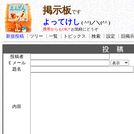
掲示板
です
よってけし
( ^^)／＼(^^ )
携帯からもOK
!!
お気軽にどうぞ
新規投稿
┃
ツリー
┃
一覧
┃
トピックス
┃
検索
┃
設定
┃
旧掲
投稿者
Ｅメール
題名
内容