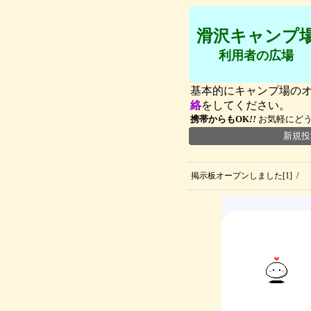
滑沢キャンプ
利用者の広場
基本的にキャンプ場の
絡
をしてください。
携帯からもOK
!!
お気軽にど
新規投
/
掲示板オープンしました[1]