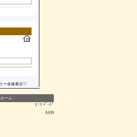
リー全体表示
▽
┃
ホーム
1 / 1 ﾍﾟｰｼﾞ
8,839