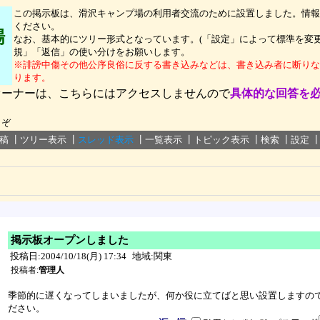
この掲示板は、滑沢キャンプ場の利用者交流のために設置しました。情報
ください。
場
なお、基本的にツリー形式となっています。(「設定」によって標準を変更
規」「返信」の使い分けをお願いします。
※誹謗中傷その他公序良俗に反する書き込みなどは、書き込み者に断りな
ります。
オーナーは、こちらにはアクセスしませんので
具体的な回答を
うぞ
稿
┃
ツリー表示
┃
スレッド表示
┃
一覧表示
┃
トピック表示
┃
検索
┃
設定
掲示板オープンしました
投稿日:2004/10/18(月) 17:34
地域:関東
投稿者:
管理人
季節的に遅くなってしまいましたが、何か役に立てばと思い設置しますの
ださい。