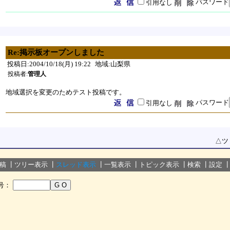
パスワード
引用なし
Re:掲示板オープンしました
投稿日:2004/10/18(月) 19:22
地域:山梨県
投稿者:
管理人
地域選択を変更のためテスト投稿です。
パスワード
引用なし
△
ツ
稿
┃
ツリー表示
┃
スレッド表示
┃
一覧表示
┃
トピック表示
┃
検索
┃
設定
号：