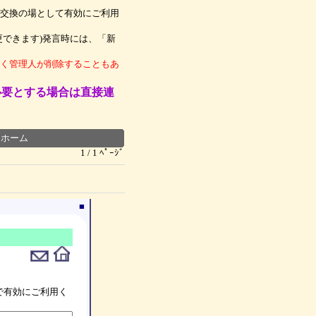
交換の場として有効にご利用
できます)発言時には、「新
く管理人が削除することもあ
必要とする場合は直接連
┃
ホーム
1 / 1 ﾍﾟｰｼﾞ
■
で有効にご利用く