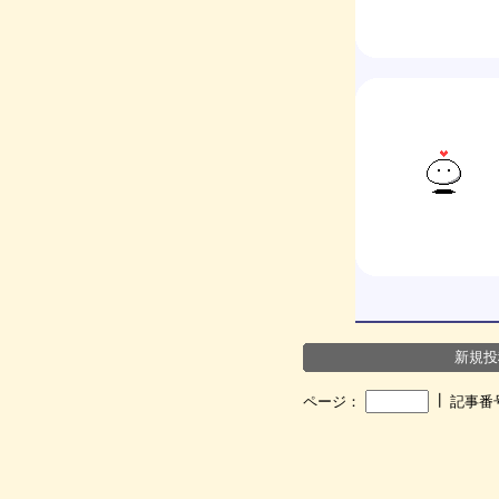
新規投
┃
ページ：
記事番