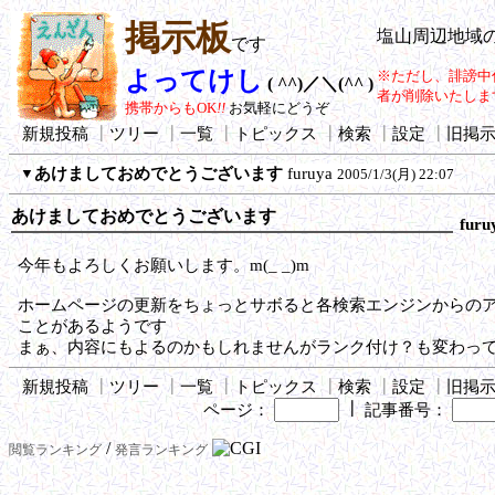
掲示板
塩山周辺地域
です
よってけし
※ただし、誹謗中
( ^^)／＼(^^ )
者が削除いたしま
携帯からもOK
!!
お気軽にどうぞ
新規投稿
┃
ツリー
┃
一覧
┃
トピックス
┃
検索
┃
設定
┃
旧掲
▼
あけましておめでとうございます
furuya
2005/1/3(月) 22:07
あけましておめでとうございます
furu
今年もよろしくお願いします。m(_ _)m
ホームページの更新をちょっとサボると各検索エンジンからの
ことがあるようです
まぁ、内容にもよるのかもしれませんがランク付け？も変わっ
新規投稿
┃
ツリー
┃
一覧
┃
トピックス
┃
検索
┃
設定
┃
旧掲
┃
ページ：
記事番号：
/
閲覧ランキング
発言ランキング