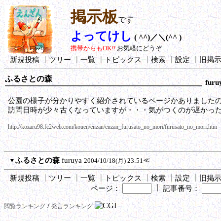
掲示板
です
よってけし
( ^^)／＼(^^ )
携帯からもOK
!!
お気軽にどうぞ
新規投稿
┃
ツリー
┃
一覧
┃
トピックス
┃
検索
┃
設定
┃
旧掲
ふるさとの森
furu
公園の様子が分かりやすく紹介されているページかありました
訪問日時が少々古くなっていますが・・・気がつくのが遅かった(^
http://kozaru98.fc2web.com/kouen/enzan/enzan_furusato_no_mori/furusato_no_mori.htm
▼
ふるさとの森
furuya
≪
2004/10/18(月) 23:51
新規投稿
┃
ツリー
┃
一覧
┃
トピックス
┃
検索
┃
設定
┃
旧掲
┃
ページ：
記事番号：
/
閲覧ランキング
発言ランキング