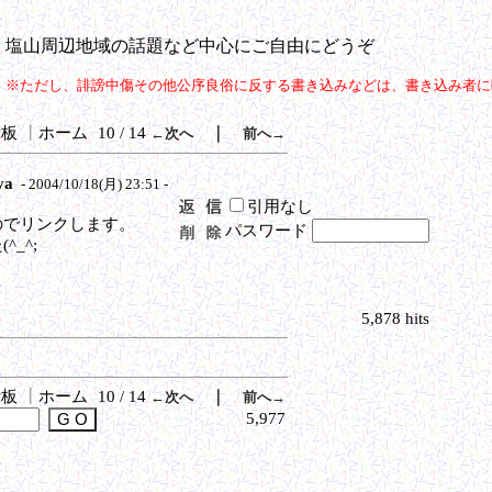
塩山周辺地域の話題など中心にご自由にどうぞ
※ただし、誹謗中傷その他公序良俗に反する書き込みなどは、書き込み者に
示板
┃
ホーム
10 / 14
｜
←次へ
前へ→
ya
- 2004/10/18(月) 23:51 -
引用なし
のでリンクします。
パスワード
_^;
5,878 hits
示板
┃
ホーム
10 / 14
｜
←次へ
前へ→
5,977