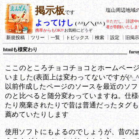
掲示板
塩山周辺地域
です
よってけし
※ただし、誹謗中
( ^^)／＼(^^ )
者が削除いたしま
携帯からもOK
!!
お気軽にどうぞ
新規投稿
┃
ツリー
┃
一覧
┃
トピックス
┃
検索
┃
設定
┃
旧掲
htmlも様変わり
furu
ここのところチョコチョコとホームペー
いました(表面上は変わってないですが(^_^;
以前作成したページのソースを最近のソフ
のと比べると随分変わっていますね。仕様
たり廃棄されたりで昔は普通だったタグも
薦めていたりします
使用ソフトにもよるのでしょうが、昔のは