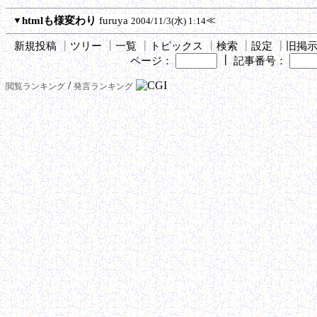
▼
htmlも様変わり
furuya
≪
2004/11/3(水) 1:14
新規投稿
┃
ツリー
┃
一覧
┃
トピックス
┃
検索
┃
設定
┃
旧掲
┃
ページ：
記事番号：
/
閲覧ランキング
発言ランキング