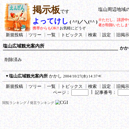
掲示板
塩山周辺地域
です
よってけし
※ただし、誹謗中
( ^^)／＼(^^ )
者が削除いたしま
携帯からもOK
!!
お気軽にどうぞ
新規投稿
┃
ツリー
┃
一覧
┃
トピックス
┃
検索
┃
設定
┃
旧掲
塩山広域観光案内所
かか
削除済み
▼
塩山広域観光案内所
かかし
≪
2004/10/27(水) 14:37
新規投稿
┃
ツリー
┃
一覧
┃
トピックス
┃
検索
┃
設定
┃
旧掲
┃
ページ：
記事番号：
/
閲覧ランキング
発言ランキング